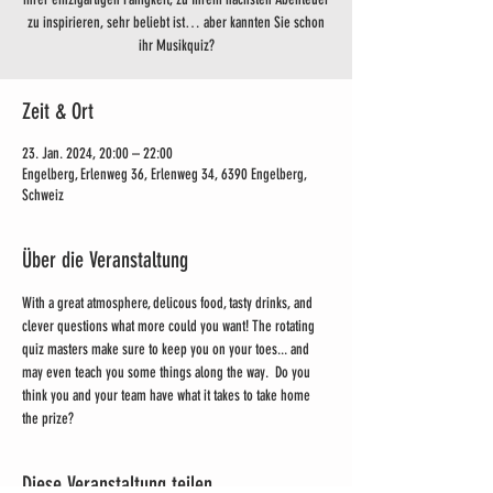
zu inspirieren, sehr beliebt ist… aber kannten Sie schon
ihr Musikquiz?
Zeit & Ort
23. Jan. 2024, 20:00 – 22:00
Engelberg, Erlenweg 36, Erlenweg 34, 6390 Engelberg,
Schweiz
Über die Veranstaltung
With a great atmosphere, delicous food, tasty drinks, and 
clever questions what more could you want! The rotating 
quiz masters make sure to keep you on your toes... and 
may even teach you some things along the way.  Do you 
think you and your team have what it takes to take home 
the prize?
Diese Veranstaltung teilen