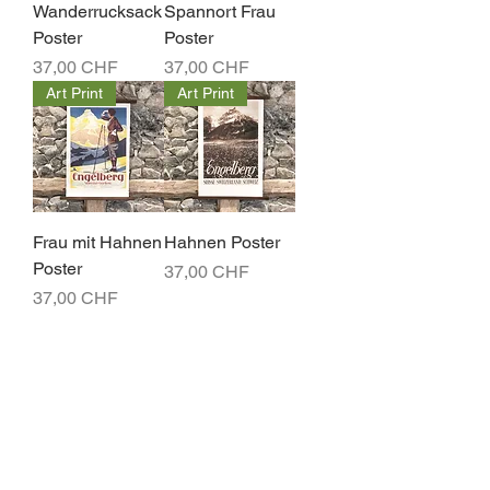
Wanderrucksack
Spannort Frau
Poster
Poster
Preis
Preis
37,00 CHF
37,00 CHF
Art Print
Art Print
Frau mit Hahnen
Hahnen Poster
Poster
Preis
37,00 CHF
Preis
37,00 CHF
Art Print
Art Print
Wald Spannort
Skifahrer mit